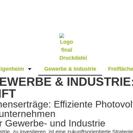
Eigenheim
Gewerbe & Industrie
Freifläch
EWERBE & INDUSTRIE:
NFT
nserträge: Effiziente Photovolt
eunternehmen
r Gewerbe- und Industrie
rie zu investieren, ist eine zukunftsorientierte Strateg