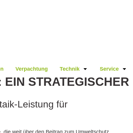
en
Verpachtung
Technik
Service
 EIN STRATE­GISCHER
aik-Leistung für
ie, die weit über den Beitrag zum Umweltschutz