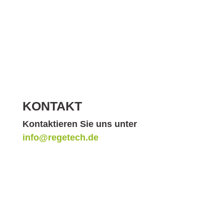
KONTAKT
Kontaktieren Sie uns unter
info@regetech.de
oder rufen Sie uns an unter
+49 (0) 29 27/91 93 700
.
STANDORT
ReGeTECH GmbH
Hagenbusch 14, 59505 Bad Sassendorf