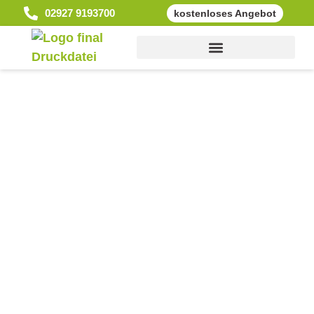
02927 9193700
kostenloses Angebot
Gewerbe & Industrie